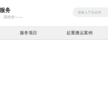
服务
 · 高性价——
服务项目
起重搬运案例
服务项目
吊车出租，叉车出租，装载机租赁
首页
>>
服务项目
>>
设备吊装