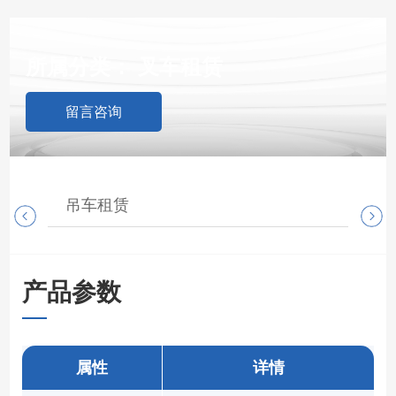
所属分类：
叉车租赁
留言咨询
吊车租赁
随
产品参数
属性
详情