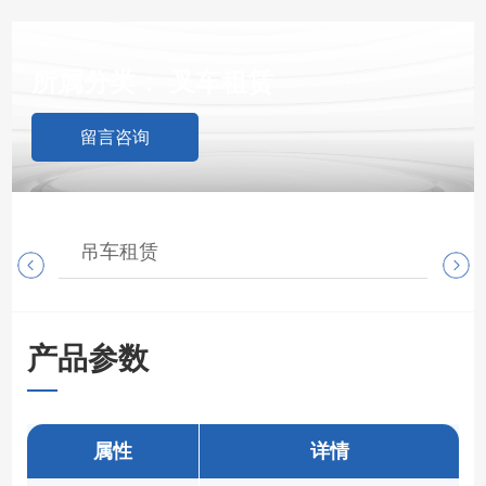
所属分类：
叉车租赁
留言咨询
吊车租赁
随
产品参数
属性
详情