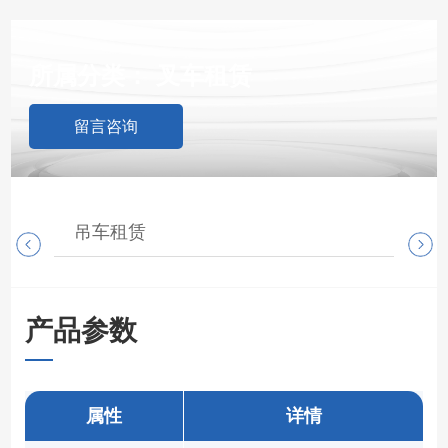
所属分类：
叉车租赁
留言咨询
吊车租赁
随
产品参数
属性
详情