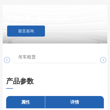
所属分类：
随车吊租赁
留言咨询
吊车租赁
随
产品参数
属性
详情