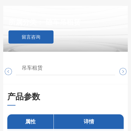
所属分类：
随车吊租赁
留言咨询
吊车租赁
随
产品参数
属性
详情