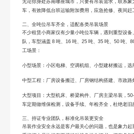
无论你身处苏南哪座城市，只要有吊装需求，联系象
车，有效降低台班运输附加费用，应急抢修、夜间赶
二、全吨位吊车齐全，适配各类吊装场景
不少租赁小商家仅有少量小吨位车辆，遇到重型设备
队，车型涵盖 8 吨、16 吨、25 吨、35 吨、50 
工场景：
小型场景：小区电梯、空调机组、小型建材搬运，选用 
中型工程：厂房设备搬迁、厂房钢结构搭建、市政路灯管
大型项目：大型机床、桥梁构件、厂房主梁吊装，50-
车定期做维保检测，设备手续、年检齐全，杜绝老旧
三、持证专业团队，标准化吊装更安全
吊装作业安全永远是客户最关心的问题，也是象力起