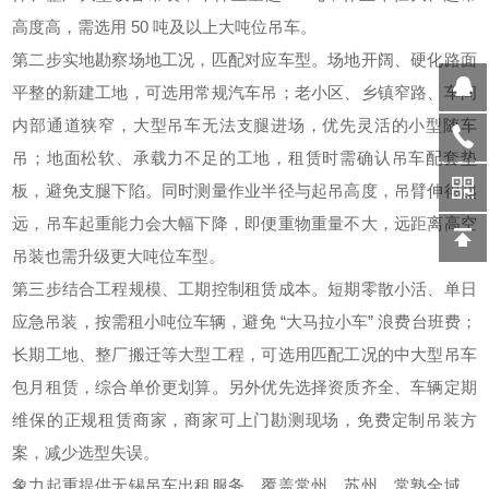
高度高，需选用 50 吨及以上大吨位吊车。
第二步实地勘察场地工况，匹配对应车型。场地开阔、硬化路面
平整的新建工地，可选用常规汽车吊；老小区、乡镇窄路、车间
内部通道狭窄，大型吊车无法支腿进场，优先灵活的小型随车
吊；地面松软、承载力不足的工地，租赁时需确认吊车配套垫
板，避免支腿下陷。同时测量作业半径与起吊高度，吊臂伸得越
远，吊车起重能力会大幅下降，即便重物重量不大，远距离高空
吊装也需升级更大吨位车型。
第三步结合工程规模、工期控制租赁成本。短期零散小活、单日
应急吊装，按需租小吨位车辆，避免 “大马拉小车” 浪费台班费；
长期工地、整厂搬迁等大型工程，可选用匹配工况的中大型吊车
包月租赁，综合单价更划算。另外优先选择资质齐全、车辆定期
维保的正规租赁商家，商家可上门勘测现场，免费定制吊装方
案，减少选型失误。
象力起重提供
无锡吊车出租服务，
覆盖常州、苏州、常熟全域，