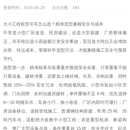
更新时间：2026-06-28 点击次数：194
大小工程租赁吊车怎么选？精准选型兼顾安全与成本
不管是小型厂区改造、民房建设，还是大型基建、厂房整体搬
迁，吊车吨位选小易超载引发安全事故，盲目选大吨位又会增加
台班、转运成本。掌握科学选型方法，才能兼顾施工安全与预算
节约。
选型第一步，精准核算吊装重量并预留安全余量。计算重量不能
只看设备、建材净重，还要加上钢丝绳、吊具、吊钩自重，同时
预留 15%—25% 安全冗余，杜绝超载风险。小型吊装如小区空
调、门头招牌、农村自建房建材，单件重物不足 8 吨，优先选择
8—16 吨随车吊，车身小巧，狭小巷道、厂区内部均可通行；厂
房设备移位、道路管线施工、普通钢结构搭建，常用 25 吨、35
吨汽车吊，适配绝大多数中小型工程；若是重型机床、桥梁构
件、整厂大型设备吊装，单件重量超 15 吨，作业半径大、起吊