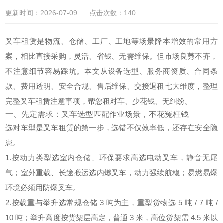
更新时间：2026-07-09 点击次数：140
叉车租赁是物流、仓储、工厂、工地等场景降本增效的常用方
案，相比直接采购，
灵活、省钱、无需维保
。但市场良莠不齐，
不注意细节容易踩坑。本文从
设备选型、服务商资质、合同条
款、费用透明、安全合规、售后维保、交接退租
七大维度，整理
完整叉车租赁注意事项，帮您租对车、少花钱、无纠纷。
一、先定需求：叉车选型匹配作业场景，不花冤枉钱
选对车型是叉车租赁的第一步，选错不仅效率低，还存在安全隐
患。
1.按动力类型选
室内仓储、环保要求高选
电动叉车
，静音无尾
气；室外重载、长途搬运选
内燃叉车
，动力强续航稳；易燃易爆
环境必须用
防爆叉车
。
2.按载重与举升选
常规仓储 3 吨为主，重型货物选 5 吨 / 7 吨 /
10 吨；举升高度按货架层高定，普通 3 米，高位货架需 4.5 米以