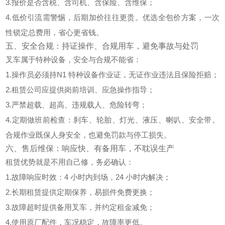
3.报价是否
含税、含司机、含保险、含维保
；
4.低价引流需警惕，后期加价往往更贵。优选
全包价
方案，一次
性锁定总费用，省心更省钱。
五、安全合规：持证操作、合规用车，避免事故与处罚
叉车属于特种设备，安全与合规不能省：
1.操作员必须持
N1 特种设备作业证
，无证作业违法且保险拒赔；
2.租赁公司应提供岗前培训、应急操作指导；
3.严禁超载、超高、违规载人、危险转弯；
4.定期做班前检查：刹车、轮胎、灯光、液压、喇叭、安全带。
合规作业既保人身安全，也避免罚款与停工损失。
六、售后维保：响应快、有备用车，不耽误生产
租赁优势就是
不用自己修
，务必确认：
1.故障响应时效：
4 小时内到场
，24 小时内解决；
2.长期租赁提供定期保养，易损件免费更换；
3.故障超时提供
备用叉车
，并约定租金减免；
4.使用原厂配件，车况稳定，故障率更低。