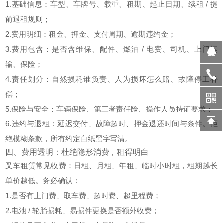
1.基础信息
：车型、车牌号、载重、租期、起止日期、续租 / 提
前退租规则；
2.费用明细
：租金、押金、支付周期、逾期违约金；
3.费用包含
：是否含维保、配件、燃油 / 电费、司机、上门运
输、保险；
4.责任划分
：自然损耗谁负责、人为损坏怎么赔、故障停工补
偿；
5.保险与安全
：车辆保险、第三者责任险、操作人员持证要求；
6.违约与退租
：延迟交付、故障超时、押金退还时间与条件。拒
绝模糊条款，所有约定白纸黑字写清。
四、费用透明：杜绝隐形消费，租得明白
叉车租赁常见收费：日租、月租、年租、临时小时租，
租期越长
单价越低
。务必确认：
1.是否有
上门费、取车费、超时费、超里程费
；
2.电池 / 轮胎损耗、易损件更换是否额外收费；