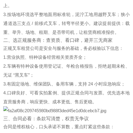
上。
3.按场地环境选
平整地面用标准轮，泥泞工地用
越野叉车
；狭小
通道选
三支点 / 前移式叉车
，转弯半径更小。建议提前提供：载
重、举升、场地、租期、是否带司机，让租赁商精准报价。
二、选正规服务商：查资质、看口碑，避开三无商家
正规叉车租赁公司是安全与服务的基础，务必核验以下信息：
1.营业执照、特种设备经营相关资质齐全；
2.车辆有
特种设备使用登记证、年检合格报告
，拒绝超期未检、
无证 “黑叉车”；
3.有固定场地、维保团队、备用车辆，支持 24 小时应急响应；
4.口碑良好、可看实拍案例、提供正规合同与发票。优先选本地
直营服务商，响应更快、成本更低、售后更稳。
三、合同必看：条款写清楚，权责无争议
合同是维权核心，
口头承诺不算数
，重点盯紧这些条款：