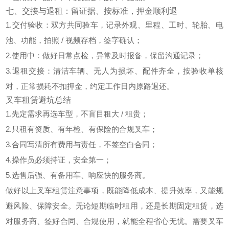
七、交接与退租：留证据、按标准，押金顺利退
1.交付验收
：双方共同验车，记录外观、里程、工时、轮胎、电
池、功能，拍照 / 视频存档，签字确认；
2.使用中
：做好日常点检，异常及时报备，保留沟通记录；
3.退租交接
：清洁车辆、无人为损坏、配件齐全，按验收单核
对，正常损耗不扣押金，约定工作日内原路退还。
叉车租赁避坑总结
1.先定需求再选车型，不盲目租大 / 租贵；
2.只租有资质、有年检、有保险的合规叉车；
3.合同写清所有费用与责任，不签空白合同；
4.操作员必须持证，安全第一；
5.选售后强、有备用车、响应快的服务商。
做好以上叉车租赁注意事项，既能
降低成本、提升效率
，又能
规
避风险、保障安全
。无论短期临时租用，还是长期固定租赁，选
对服务商、签好合同、合规使用，就能全程省心无忧。需要叉车