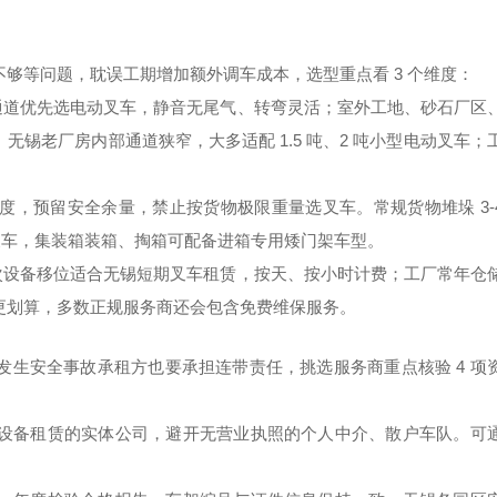
够等问题，耽误工期增加额外调车成本，选型重点看 3 个维度：
通道优先选电动叉车，静音无尾气、转弯灵活；室外工地、砂石厂区
锡老厂房内部通道狭窄，大多适配 1.5 吨、2 吨小型电动叉车；
度，预留安全余量，禁止按货物极限重量选叉车。常规货物堆垛 3-
门架叉车，集装箱装箱、掏箱可配备进箱专用矮门架车型。
次设备移位适合
无锡短期叉车租赁
，按天、按小时计费；工厂常年仓
更划算，多数正规服务商还会包含免费维保服务。
生安全事故承租方也要承担连带责任，挑选服务商重点核验 4 项
设备租赁的实体公司，避开无营业执照的个人中介、散户车队。可