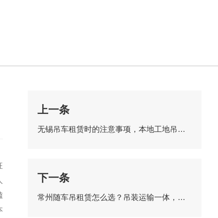
上一条
无锡吊车租赁时的注意事项，本地工地吊装必看避坑指南
旺
下一条
人
磕
常州随车吊租赁怎么选？吊装运输一体，本地工程高效省心
本