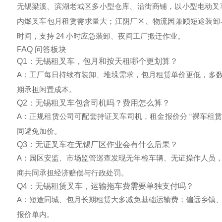
无锡梁溪、滨湖老城区多小型仓库、沿街商铺，以小型电动叉车
内燃叉车包月租赁需求量大；江阴厂区、物流园兼顾短途装卸
时间，支持 24 小时应急装卸、夜间工厂搬迁作业。
FAQ 问答板块
Q1：无锡租叉车，包月和按天租哪个更划算？
A：工厂每日持续有装卸、堆垛需求，包月租赁单价更低，多数商
期承担闲置成本。
Q2：无锡租叉车包含司机吗？费用怎么算？
A：正规租赁公司可配套持证叉车司机，租金报价分 “裸车租赁”
同避免加价。
Q3：无证叉车在无锡厂区作业会有什么后果？
A：园区安监、市场监管巡查发现无年检车辆、无证操作人员
商共同承担经济赔偿与行政处罚。
Q4：无锡租赁叉车，运输拖车费需要单独支付吗？
A：短途同城、包月长期租赁大多减免基础运输费；偏远乡镇
报价单内。