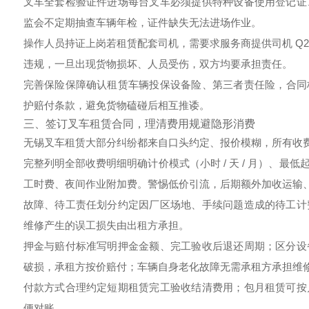
叉车全套检验证件
进场每台叉车必须提供特种设备使用登记证
监会不定期抽查车辆年检，证件缺失无法进场作业。
操作人员持证上岗
若租赁配套司机，需要求服务商提供司机 Q
违规，一旦出现货物损坏、人员受伤，双方均要承担责任。
完善保险保障
确认租赁车辆投保设备险、第三者责任险，合同
护赔付条款，避免货物磕碰后相互推诿。
三、签订叉车租赁合同，理清费用规避隐形消费
无锡叉车租赁大部分纠纷都来自口头约定、报价模糊，所有收
完整列明全部收费明细
明确计价模式（小时 / 天 / 月）、
工时费、夜间作业附加费。警惕低价引流，后期额外加收运输
故障、待工责任划分
约定因厂区场地、手续问题造成的待工计
维修产生的误工损失由出租方承担。
押金与赔付标准
写明押金金额、完工验收后退还周期；区分设
破损，承租方按价赔付；车辆自身老化故障无需承租方承担维
付款方式合理约定
短期租赁完工验收结清费用；包月租赁可按
便对账。