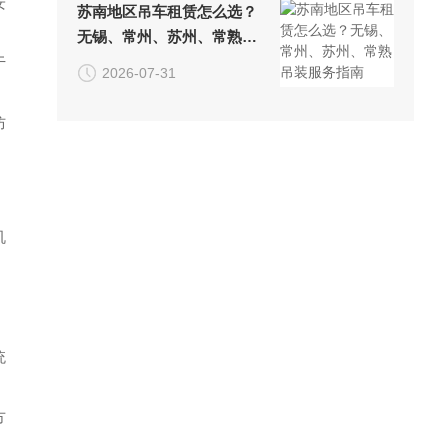
安
苏南地区吊车租赁怎么选？
无锡、常州、苏州、常熟吊
装服务指南
于
2026-07-31
防
机
，
统
方