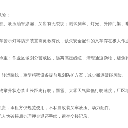
风险：
损、液压油管渗漏、叉齿有无裂纹；测试刹车、灯光、升降门架、
车警示灯等防护装置需灵敏有效，缺失安全配件的叉车存在极大作
承重；作业区域划分警戒区，远离高压线缆，清理通道杂物，避免
、转运路线，重型精密设备提前规划防护方案，减少搬运磕碰风险。
物举升状态禁止长距离行驶；雨雪、大雾天气降低行驶速度，厂区
负责，承租方仅规范使用，不私自改装叉车液压、动力配件。
无人为破损后办理押金退还手续，留存交接记录。