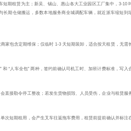
短期租赁为主；新吴、锡山、惠山各大工业园区工厂集中，3-10 
与长期仓储搬运，多数本地服务商全城调配车辆，就近派车缩短到
家包含定期维保；仅临时 1-3 天短期装卸，适合按天租赁，无需
 和 “人车全包” 两种，签约前确认司机工时、加班计费标准，写入
，会直接勒令停工整改；若发生货物损毁、人员受伤，企业与租赁服
、单次短期租用，会产生叉车往返拖车费用，租赁前提前确认并标注