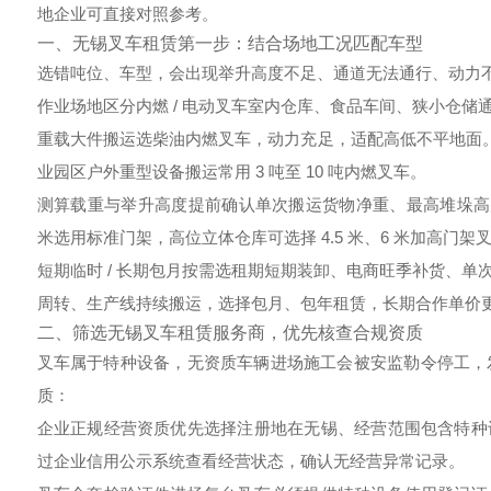
地企业可直接对照参考。
一、无锡叉车租赁第一步：结合场地工况匹配车型
选错吨位、车型，会出现举升高度不足、通道无法通行、动力不
作业场地区分内燃 / 电动叉车
室内仓库、食品车间、狭小仓储
重载大件搬运选柴油内燃叉车，动力充足，适配高低不平地面。无
业园区户外重型设备搬运常用 3 吨至 10 吨内燃叉车。
测算载重与举升高度
提前确认单次搬运货物净重、最高堆垛高
米选用标准门架，高位立体仓库可选择 4.5 米、6 米加高
短期临时 / 长期包月按需选租期
短期装卸、电商旺季补货、单
周转、生产线持续搬运，选择包月、包年租赁，长期合作单价
二、筛选
无锡叉车租赁
服务商，优先核查合规资质
叉车属于特种设备，无资质车辆进场施工会被安监勒令停工，发
质：
企业正规经营资质
优先选择注册地在无锡、经营范围包含特种
过企业信用公示系统查看经营状态，确认无经营异常记录。