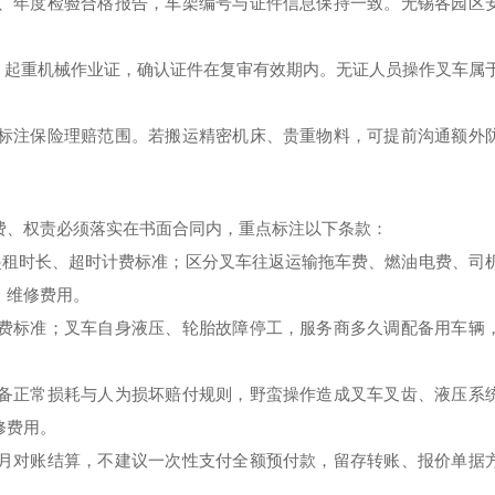
、年度检验合格报告，车架编号与证件信息保持一致。无锡各园区
2 起重机械作业证，确认证件在复审有效期内。无证人员操作叉车属
标注保险理赔范围。若搬运精密机床、贵重物料，可提前沟通额外
费、权责必须落实在书面合同内，重点标注以下条款：
最低起租时长、超时计费标准；区分叉车往返运输拖车费、燃油电费、司
、维修费用。
费标准；叉车自身液压、轮胎故障停工，服务商多久调配备用车辆
备正常损耗与人为损坏赔付规则，野蛮操作造成叉车叉齿、液压系
修费用。
月对账结算，不建议一次性支付全额预付款，留存转账、报价单据