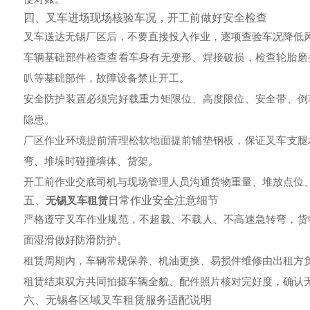
四、叉车进场现场核验车况，开工前做好安全检查
叉车送达无锡厂区后，不要直接投入作业，逐项查验车况降低
车辆基础部件检查
查看车身有无变形、焊接破损，检查轮胎磨
叭等基础部件，故障设备禁止开工。
安全防护装置必须完好
载重力矩限位、高度限位、安全带、倒
隐患。
厂区作业环境提前清理
松软地面提前铺垫钢板，保证叉车支腿
弯、堆垛时碰撞墙体、货架。
开工前作业交底
司机与现场管理人员沟通货物重量、堆放点位
五、
无锡叉车租赁
日常作业安全注意细节
严格遵守叉车作业规范，不超载、不载人、不高速急转弯，货
面湿滑做好防滑防护。
租赁周期内，车辆常规保养、机油更换、易损件维修由出租方
租赁结束双方共同拍摄车辆全貌、配件照片核对完好度，确认
六、无锡各区域叉车租赁服务适配说明