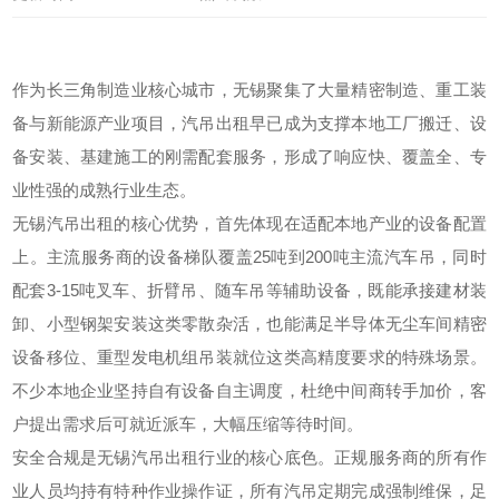
作为长三角制造业核心城市，无锡聚集了大量精密制造、重工装
备与新能源产业项目，汽吊出租早已成为支撑本地工厂搬迁、设
备安装、基建施工的刚需配套服务，形成了响应快、覆盖全、专
业性强的成熟行业生态。
无锡汽吊出租的核心优势，首先体现在适配本地产业的设备配置
上。主流服务商的设备梯队覆盖25吨到200吨主流汽车吊，同时
配套3-15吨叉车、折臂吊、随车吊等辅助设备，既能承接建材装
卸、小型钢架安装这类零散杂活，也能满足半导体无尘车间精密
设备移位、重型发电机组吊装就位这类高精度要求的特殊场景。
不少本地企业坚持自有设备自主调度，杜绝中间商转手加价，客
户提出需求后可就近派车，大幅压缩等待时间。
安全合规是无锡汽吊出租行业的核心底色。正规服务商的所有作
业人员均持有特种作业操作证，所有汽吊定期完成强制维保，足