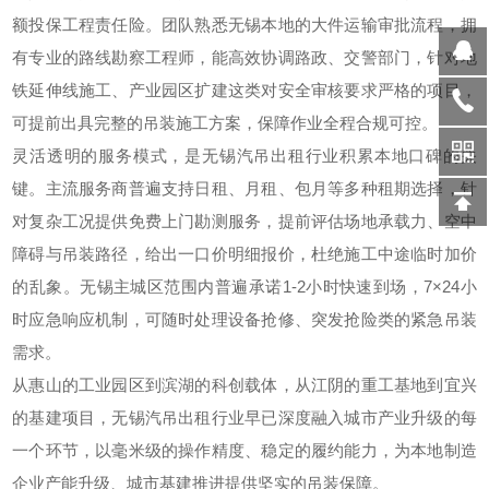
额投保工程责任险。团队熟悉无锡本地的大件运输审批流程，拥
有专业的路线勘察工程师，能高效协调路政、交警部门，针对地
铁延伸线施工、产业园区扩建这类对安全审核要求严格的项目，
可提前出具完整的吊装施工方案，保障作业全程合规可控。
灵活透明的服务模式，是无锡汽吊出租行业积累本地口碑的关
键。主流服务商普遍支持日租、月租、包月等多种租期选择，针
对复杂工况提供免费上门勘测服务，提前评估场地承载力、空中
障碍与吊装路径，给出一口价明细报价，杜绝施工中途临时加价
的乱象。无锡主城区范围内普遍承诺1-2小时快速到场，7×24小
时应急响应机制，可随时处理设备抢修、突发抢险类的紧急吊装
需求。
从惠山的工业园区到滨湖的科创载体，从江阴的重工基地到宜兴
的基建项目，无锡汽吊出租行业早已深度融入城市产业升级的每
一个环节，以毫米级的操作精度、稳定的履约能力，为本地制造
企业产能升级、城市基建推进提供坚实的吊装保障。