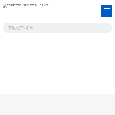
起重搬运案例
汽吊出租，装载机租赁，洒水车出租
首页
>>
起重搬运案例